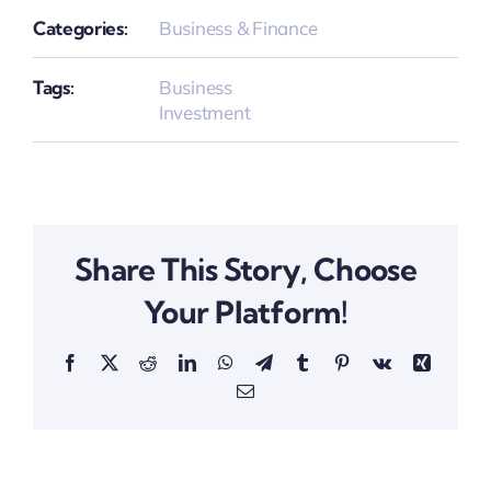
Categories:
Business & Finance
Tags:
Business
Investment
Share This Story, Choose
Your Platform!
Facebook
X
Reddit
LinkedIn
WhatsApp
Telegram
Tumblr
Pinterest
Vk
Xing
Email