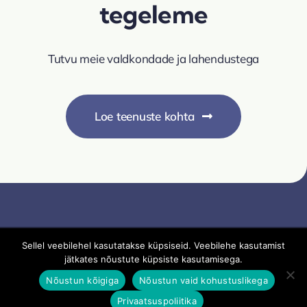
tegeleme
Tutvu meie valdkondade ja lahendustega
Loe teenuste kohta
Sellel veebilehel kasutatakse küpsiseid. Veebilehe kasutamist
Veebiaken OÜ | Veebilehel olevate materjalide loata
jätkates nõustute küpsiste kasutamisega.
kasutamine on keelatud
Nõustun kõigiga
Nõustun vaid kohustuslikega
Privaatsuspoliitika