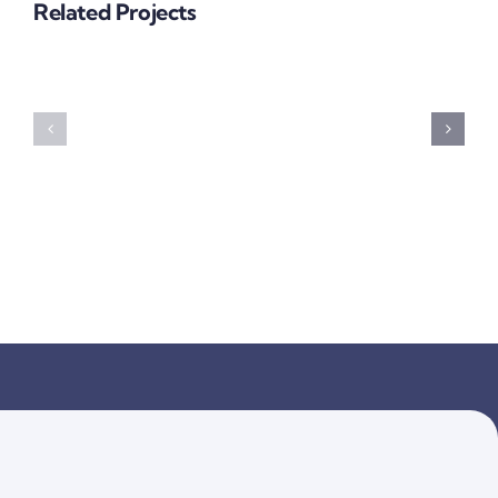
Related Projects
Data
Analysis
Supply
Financial
Project
Chain
Growth
Project
Project