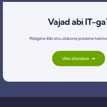
Vajad abi IT-ga
Räägime läbi sinu olukorra ja leiame toimi
Võta ühendust