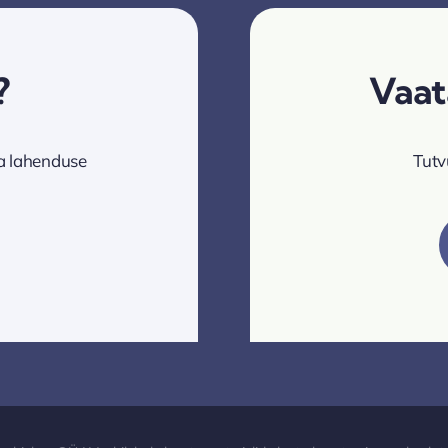
?
Vaat
va lahenduse
Tutv