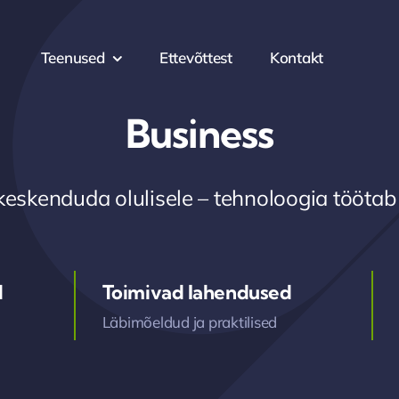
Teenused
Ettevõttest
Kontakt
Business
keskenduda olulisele – tehnoloogia töötab
d
Toimivad lahendused
Läbimõeldud ja praktilised