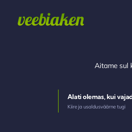
Skip
to
content
Aitame sul 
Alati olemas, kui vaja
Kiire ja usaldusväärne tugi