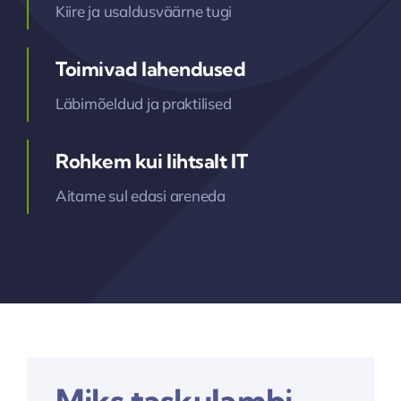
Kiire ja usaldusväärne tugi
Toimivad lahendused
Läbimõeldud ja praktilised
Rohkem kui lihtsalt IT
Aitame sul edasi areneda
Miks taskulambi