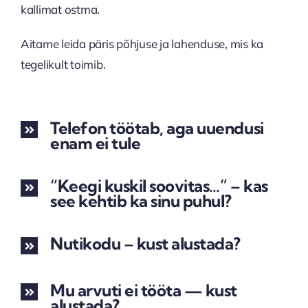
kallimat ostma.
Aitame leida päris põhjuse ja lahenduse, mis ka
tegelikult toimib.
Telefon töötab, aga uuendusi
enam ei tule
“Keegi kuskil soovitas…” – kas
see kehtib ka sinu puhul?
Nutikodu – kust alustada?
Mu arvuti ei tööta — kust
alustada?