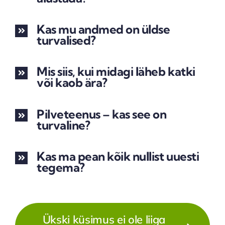
Kas mu andmed on üldse
turvalised?
Mis siis, kui midagi läheb katki
või kaob ära?
Pilveteenus – kas see on
turvaline?
Kas ma pean kõik nullist uuesti
tegema?
Ükski küsimus ei ole liiga