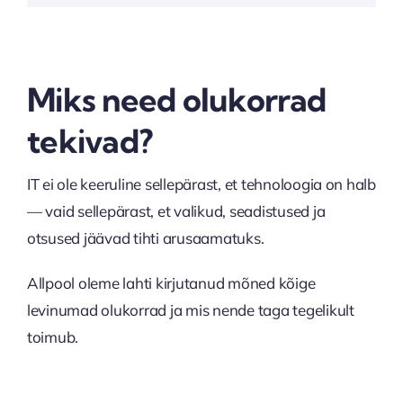
Miks need olukorrad
tekivad?
IT ei ole keeruline sellepärast, et tehnoloogia on halb
— vaid sellepärast, et valikud, seadistused ja
otsused jäävad tihti arusaamatuks.
Allpool oleme lahti kirjutanud mõned kõige
levinumad olukorrad ja mis nende taga tegelikult
toimub.