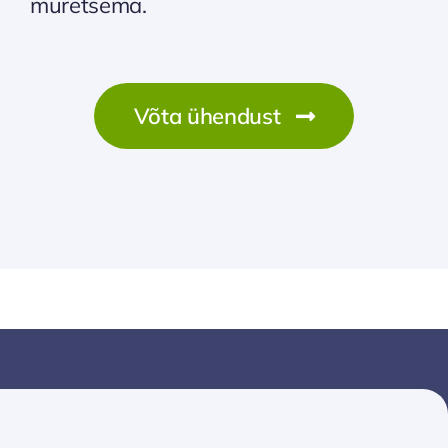
muretsema.
Võta ühendust