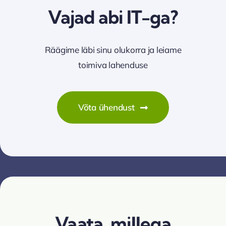
Vajad abi IT-ga?
Räägime läbi sinu olukorra ja leiame
toimiva lahenduse
Võta ühendust
Vaata, millega