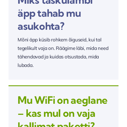
äpp tahab mu
asukohta?
Mõni äpp küsib rohkem õiguseid, kui tal
tegelikult vaja on. Räägime läbi, mida need
tähendavad ja kuidas otsustada, mida
lubada.
Mu WiFi on aeglane
– kas mul on vaja
kallimat paketti?