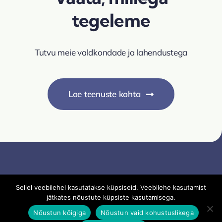
tegeleme
Tutvu meie valdkondade ja lahendustega
Loe teenuste kohta
Sellel veebilehel kasutatakse küpsiseid. Veebilehe kasutamist
Veebiaken OÜ | Veebilehel olevate materjalide loata
jätkates nõustute küpsiste kasutamisega.
kasutamine on keelatud
Nõustun kõigiga
Nõustun vaid kohustuslikega