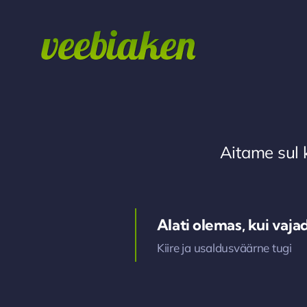
Skip
to
content
Aitame sul 
Alati olemas, kui vaja
Kiire ja usaldusväärne tugi