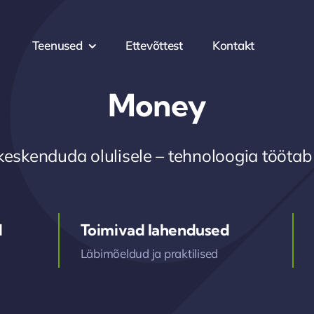
Teenused
Ettevõttest
Kontakt
Money
keskenduda olulisele – tehnoloogia töötab
d
Toimivad lahendused
Läbimõeldud ja praktilised