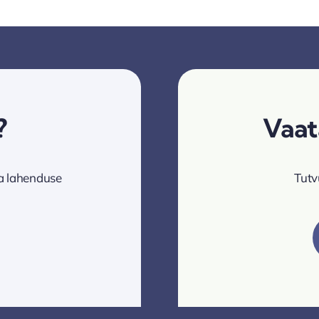
?
Vaat
va lahenduse
Tutv